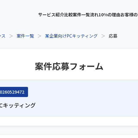
サービス紹介
比較
案件一覧
流れ
10%の理由
お客様の
ンス
＞
案件一覧
＞
某企業向けPCキッティング
＞
応募
案件応募フォーム
0260529472
Cキッティング