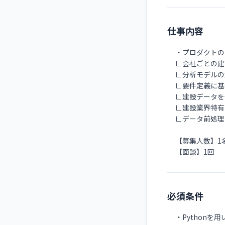
仕事内容
・プロダクトの
∟会社ごとの建
∟分析モデルの
∟要件定義に基
∟建設データを
∟建設業界特有
∟データ前処理
【募集人数】1
【面談】1回
必須条件
・Python