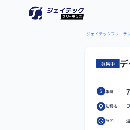
ジェイテックフリーラ
デ
募集中
報酬
勤務地
時間