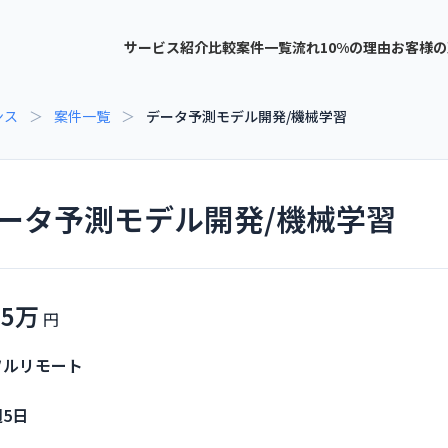
サービス紹介
比較
案件一覧
流れ
10%の理由
お客様の
ンス
＞
案件一覧
＞
データ予測モデル開発/機械学習
ータ予測モデル開発/機械学習
75万
フルリモート
週5日