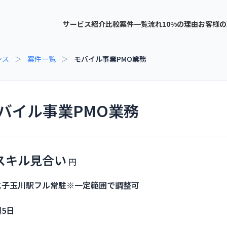
サービス紹介
比較
案件一覧
流れ
10%の理由
お客様の
ンス
＞
案件一覧
＞
モバイル事業PMO業務
バイル事業PMO業務
スキル見合い
二子玉川駅フル常駐※一定範囲で調整可
週5日