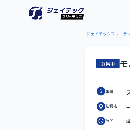
ジェイテックフリーラ
モ
募集中
報酬
勤務地
時間