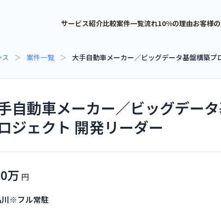
サービス紹介
比較
案件一覧
流れ
10%の理由
お客様の
ンス
＞
案件一覧
＞
大手自動車メーカー／ビッグデータ基盤構築プロ
手自動車メーカー／ビッグデータ
ロジェクト 開発リーダー
70万
品川※フル常駐