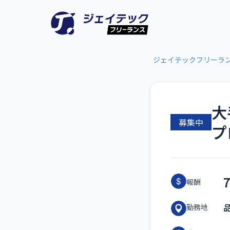
ジェイテックフリーラ
大
募集中
プ
報酬
勤務地