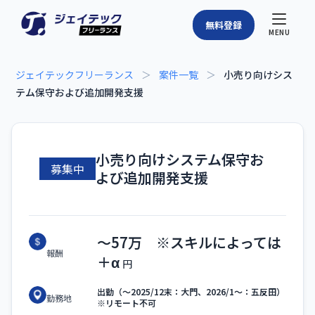
無料登録
MENU
ジェイテックフリーランス
＞
案件一覧
＞
小売り向けシス
テム保守および追加開発支援
小売り向けシステム保守お
募集中
よび追加開発支援
〜57万 ※スキルによっては
報酬
＋α
出勤（〜2025/12末：大門、2026/1〜：五反田）
勤務地
※リモート不可