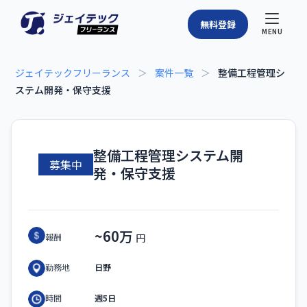
無料登録
MENU
ジェイテックフリーランス
＞
案件一覧
＞
整備工程管理シ
ステム開発・保守支援
整備工程管理システム開
募集中
発・保守支援
~60万
報酬
日野
勤務地
週5日
時間