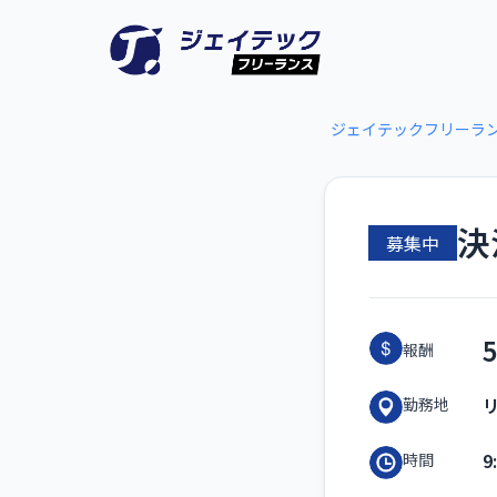
ジェイテックフリーラ
決
募集中
報酬
勤務地
9
時間