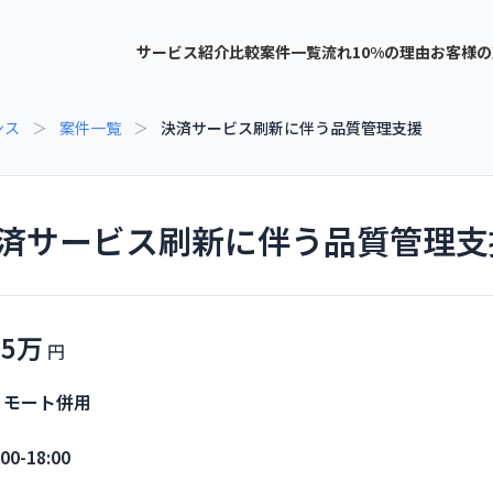
サービス紹介
比較
案件一覧
流れ
10%の理由
お客様の
ンス
＞
案件一覧
＞
決済サービス刷新に伴う品質管理支援
済サービス刷新に伴う品質管理支
55万
リモート併用
:00-18:00