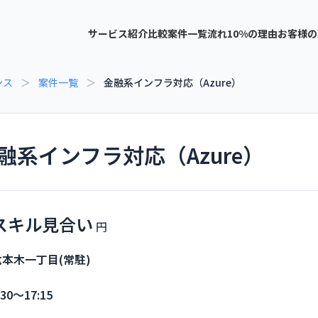
サービス紹介
比較
案件一覧
流れ
10%の理由
お客様の
ンス
＞
案件一覧
＞
金融系インフラ対応（Azure）
融系インフラ対応（Azure）
スキル見合い
六本木一丁目(常駐)
:30〜17:15