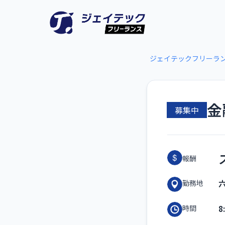
ジェイテックフリーラ
金
募集中
報酬
勤務地
8
時間