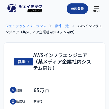
無料登録
MENU
ジェイテックフリーランス
＞
案件一覧
＞
AWSインフラエ
ンジニア（某メディア企業社内システム向け）
AWSインフラエンジニア
（某メディア企業社内シス
募集中
テム向け）
65万
報酬
茅場町
勤務地