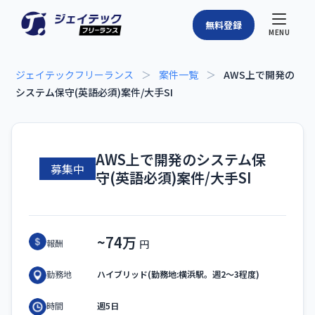
無料登録
MENU
ジェイテックフリーランス
＞
案件一覧
＞
AWS上で開発の
システム保守(英語必須)案件/大手SI
AWS上で開発のシステム保
募集中
守(英語必須)案件/大手SI
~74万
報酬
ハイブリッド(勤務地:横浜駅。週2～3程度)
勤務地
週5日
時間