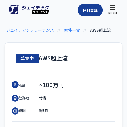
無料登録
MENU
ジェイテックフリーランス
＞
案件一覧
＞
AWS超上流
AWS超上流
募集中
~100万
報酬
竹橋
勤務地
週5日
時間