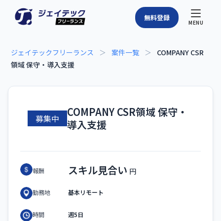
無料登録
MENU
ジェイテックフリーランス
＞
案件一覧
＞
COMPANY CSR
領域 保守・導入支援
COMPANY CSR領域 保守・
募集中
導入支援
スキル見合い
報酬
基本リモート
勤務地
週5日
時間